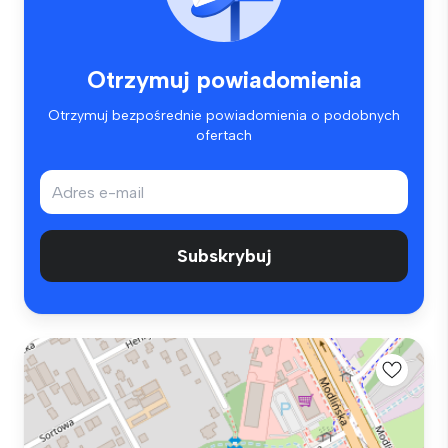
Otrzymuj powiadomienia
Otrzymuj bezpośrednie powiadomienia o podobnych
ofertach
Subskrybuj