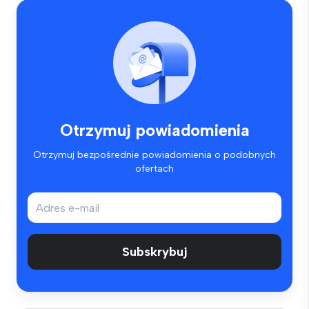
Otrzymuj powiadomienia
Otrzymuj bezpośrednie powiadomienia o podobnych
ofertach
Subskrybuj