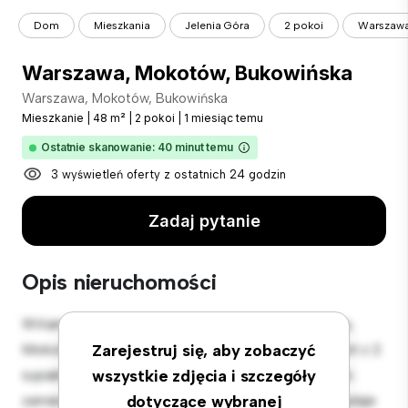
Dom
Mieszkania
Jelenia Góra
2 pokoi
Warszawa
Warszawa, Mokotów, Bukowińska
Warszawa, Mokotów, Bukowińska
Mieszkanie
|
48 m²
|
2 pokoi
|
1 miesiąc temu
Ostatnie skanowanie: 40 minut temu
3 wyświetleń oferty z ostatnich 24 godzin
Zadaj pytanie
Opis nieruchomości
Witamy w Twojej nowej miejskiej oazie w Warszawa,
Mokotów, Bukowińska! Ten nowoczesny apartament z 2
Zarejestruj się, aby zobaczyć
sypialniami oferuje stylową i przytulną przestrzeń do
wszystkie zdjęcia i szczegóły
zamieszkania. Otwarta koncepcja układu idealnie nadaje
dotyczące wybranej