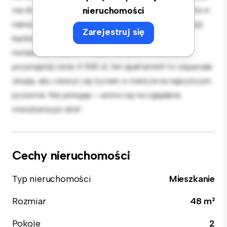
się do rozrywki, a elegancka kuchnia jest wyposażona w
nieruchomości
najwyższej jakości sprzęt. Dzięki doskonałej lokalizacji
Zarejestruj się
będziesz zaledwie kilka kroków od najlepszych
restauracji, sklepów i miejsc rozrywki w mieście. W
przystępnej cenie 4 000 zł, ten apartament to wspaniała
okazja, aby cieszyć się życiem w mieście na najwyższym
poziomie. Nie przegap – umów się na oglądanie
mieszkania już dziś!
Cechy nieruchomości
Typ nieruchomości
Mieszkanie
Rozmiar
48 m²
Pokoje
2