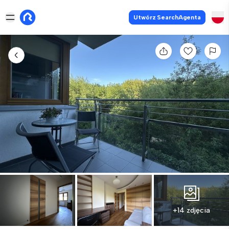
Utwórz SearchAgenta
+14 zdjęcia