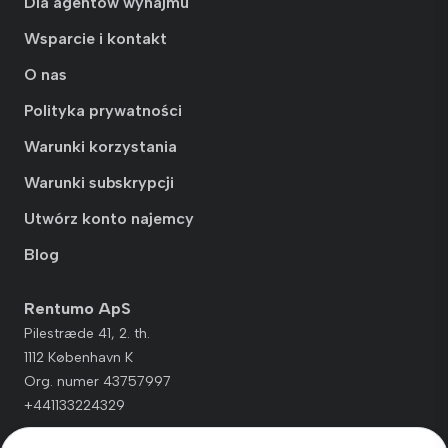
Dla agentów wynajmu
Wsparcie i kontakt
O nas
Polityka prywatności
Warunki korzystania
Warunki subskrypcji
Utwórz konto najemcy
Blog
Rentumo ApS
Pilestræde 41, 2. th.
1112 København K
Org. numer 43757997
+441133224329