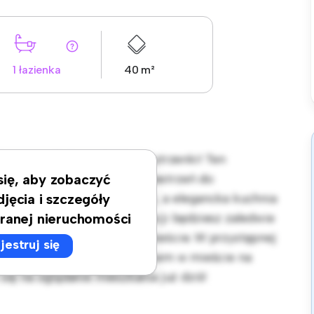
1 łazienka
40 m²
arszawa, Ochota, Raków, Jutrzenki! Ten
uje stylową i przytulną przestrzeń do
 się, aby zobaczyć
lnie nadaje się do rozrywki, a elegancka kuchnia
djęcia i szczegóły
. Dzięki doskonałej lokalizacji będziesz zaledwie
ranej nieruchomości
lepów i miejsc rozrywki w mieście. W przystępnej
jestruj się
 okazja, aby cieszyć się życiem w mieście na
ę na oglądanie mieszkania już dziś!