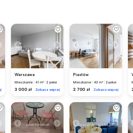
Warszawa
Piastów
Mieszkanie
|
41 m²
|
2 pokoi
Mieszkanie
|
43 m²
|
2 pokoi
3 000 zł
2 700 zł
j
Zobacz więcej
Zobacz więcej