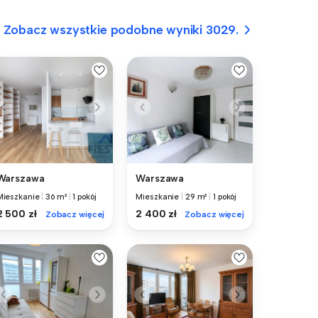
Zobacz wszystkie podobne wyniki 3029.
Warszawa
Warszawa
Mieszkanie
|
36 m²
|
1 pokój
Mieszkanie
|
29 m²
|
1 pokój
2 500 zł
2 400 zł
Zobacz więcej
Zobacz więcej