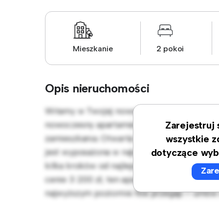
Mieszkanie
2 pokoi
Opis nieruchomości
Witamy w Twojej nowej miejskiej oazie w W
nowoczesny apartament z 2 sypialniami ofer
Zarejestruj
zamieszkania. Otwarta koncepcja układu idea
wszystkie z
jest wyposażona w najwyższej jakości sprzęt
dotyczące wyb
kilka kroków od najlepszych restauracji, sk
Zare
cenie 3 200 zł, ten apartament to wspaniała
najwyższym poziomie. Nie przegap – umów si