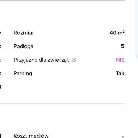
e
Rozmiar
40 m²
2
Podłoga
5
k
Przyjazne dla zwierząt
NIE
k
Parking
Tak
3
ł
Koszt mediów
-