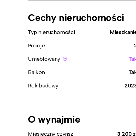
Cechy nieruchomości
Typ nieruchomości
Mieszkani
Pokoje
Umeblowany
Ta
Balkon
Ta
Rok budowy
202
O wynajmie
Miesięczny czynsz
3 200 z