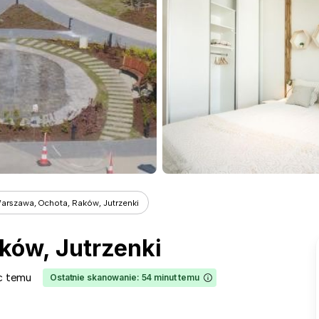
arszawa, Ochota, Raków, Jutrzenki
ków, Jutrzenki
ąc temu
Ostatnie skanowanie: 54 minut temu