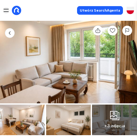
Utwórz SearchAgenta
+3 zdjęcia