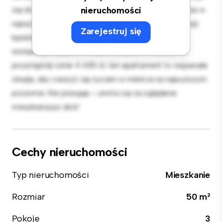
się do rozrywki, a elegancka kuchnia jest wyposażona w
nieruchomości
najwyższej jakości sprzęt. Dzięki doskonałej lokalizacji
Zarejestruj się
będziesz zaledwie kilka kroków od najlepszych
restauracji, sklepów i miejsc rozrywki w mieście. W
przystępnej cenie 4 600 zł, ten apartament to wspaniała
okazja, aby cieszyć się życiem w mieście na najwyższym
poziomie. Nie przegap – umów się na oglądanie
mieszkania już dziś!
Cechy nieruchomości
Typ nieruchomości
Mieszkanie
Rozmiar
50 m²
Pokoje
3