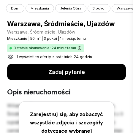
Dom
Mieszkania
Jelenia Góra
3 pokoi
Warszawa
Warszawa, Śródmieście, Ujazdów
Warszawa, Śródmieście, Ujazdów
Mieszkanie
|
50 m²
|
3 pokoi
|
1 miesiąc temu
Ostatnie skanowanie: 24 minut temu
1 wyświetleń oferty z ostatnich 24 godzin
Zadaj pytanie
Opis nieruchomości
Witamy w Twojej nowej miejskiej oazie w Warszawa,
Śródmieście, Ujazdów! Ten nowoczesny apartament z 3
Zarejestruj się, aby zobaczyć
sypialniami oferuje stylową i przytulną przestrzeń do
wszystkie zdjęcia i szczegóły
zamieszkania. Otwarta koncepcja układu idealnie nadaje
dotyczące wybranej