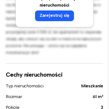
się do rozrywki, a elegancka kuchnia jest wyposażona w
nieruchomości
najwyższej jakości sprzęt. Dzięki doskonałej lokalizacji
Zarejestruj się
będziesz zaledwie kilka kroków od najlepszych
restauracji, sklepów i miejsc rozrywki w mieście. W
przystępnej cenie 3 500 zł, ten apartament to wspaniała
okazja, aby cieszyć się życiem w mieście na najwyższym
poziomie. Nie przegap – umów się na oglądanie
mieszkania już dziś!
Cechy nieruchomości
Typ nieruchomości
Mieszkanie
Rozmiar
61 m²
Pokoje
3