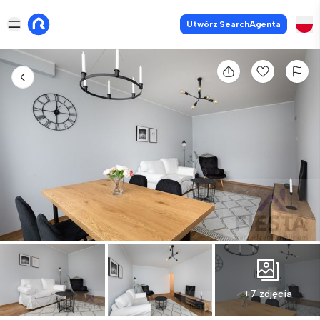
Utwórz SearchAgenta
+7 zdjęcia