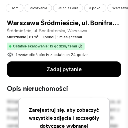
Dom
Mieszkania
Jelenia Góra
3 pokoi
Warszawa 
Warszawa Śródmieście, ul. Bonifraterska
Śródmieście, ul. Bonifraterska, Warszawa
Mieszkanie
|
61 m²
|
3 pokoi
|
1 miesiąc temu
Ostatnie skanowanie: 13 godziny temu
1 wyświetleń oferty z ostatnich 24 godzin
Zadaj pytanie
Opis nieruchomości
Witamy w Twojej nowej miejskiej oazie w Śródmieście, ul.
Bonifraterska, Warszawa! Ten nowoczesny apartament z
Zarejestruj się, aby zobaczyć
3 sypialniami oferuje stylową i przytulną przestrzeń do
wszystkie zdjęcia i szczegóły
zamieszkania. Otwarta koncepcja układu idealnie nadaje
dotyczące wybranej