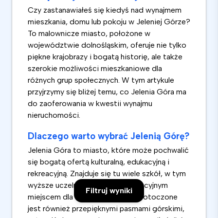
Czy zastanawiałeś się kiedyś nad wynajmem
mieszkania, domu lub pokoju w Jeleniej Górze?
To malownicze miasto, położone w
województwie dolnośląskim, oferuje nie tylko
piękne krajobrazy i bogatą historię, ale także
szerokie możliwości mieszkaniowe dla
różnych grup społecznych. W tym artykule
przyjrzymy się bliżej temu, co Jelenia Góra ma
do zaoferowania w kwestii wynajmu
nieruchomości.
Dlaczego warto wybrać Jelenią Górę?
Jelenia Góra to miasto, które może pochwalić
się bogatą ofertą kulturalną, edukacyjną i
rekreacyjną. Znajduje się tu wiele szkół, w tym
wyższe uczelnie, co czyni je atrakcyjnym
Filtruj wyniki
miejscem dla studentów. Miasto otoczone
jest również przepięknymi pasmami górskimi,