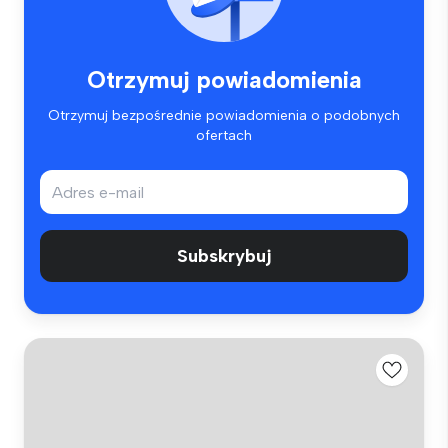
Otrzymuj powiadomienia
Otrzymuj bezpośrednie powiadomienia o podobnych
ofertach
Subskrybuj