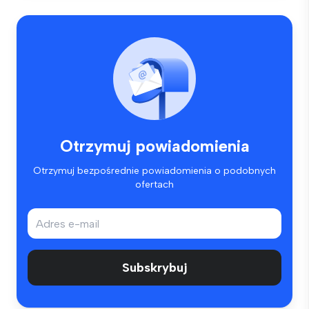
Otrzymuj powiadomienia
Otrzymuj bezpośrednie powiadomienia o podobnych
ofertach
Subskrybuj