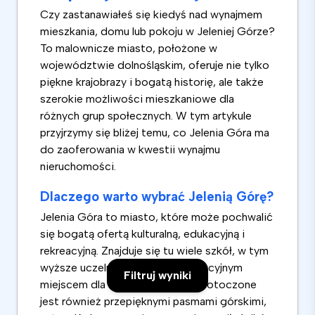
Czy zastanawiałeś się kiedyś nad wynajmem
mieszkania, domu lub pokoju w Jeleniej Górze?
To malownicze miasto, położone w
województwie dolnośląskim, oferuje nie tylko
piękne krajobrazy i bogatą historię, ale także
szerokie możliwości mieszkaniowe dla
różnych grup społecznych. W tym artykule
przyjrzymy się bliżej temu, co Jelenia Góra ma
do zaoferowania w kwestii wynajmu
nieruchomości.
Dlaczego warto wybrać Jelenią Górę?
Jelenia Góra to miasto, które może pochwalić
się bogatą ofertą kulturalną, edukacyjną i
rekreacyjną. Znajduje się tu wiele szkół, w tym
wyższe uczelnie, co czyni je atrakcyjnym
Filtruj wyniki
miejscem dla studentów. Miasto otoczone
jest również przepięknymi pasmami górskimi,