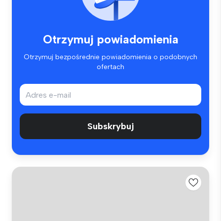
Otrzymuj powiadomienia
Otrzymuj bezpośrednie powiadomienia o podobnych
ofertach
Subskrybuj