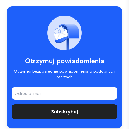
Otrzymuj powiadomienia
Otrzymuj bezpośrednie powiadomienia o podobnych
ofertach
Subskrybuj