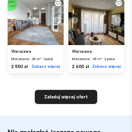
Warszawa
Warszawa
Mieszkanie
|
28 m²
|
1 pokój
Mieszkanie
|
45 m²
|
2 pokoi
2 550 zł
Zobacz więcej
2 600 zł
Zobacz więcej
Załaduj więcej ofert