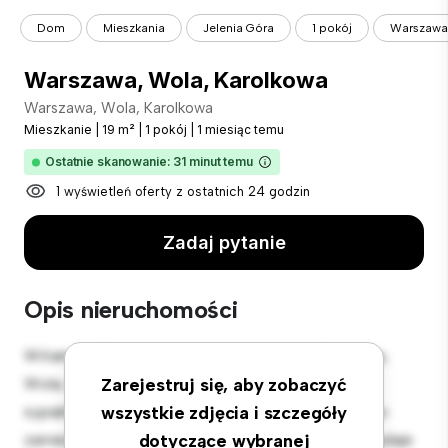
Dom
Mieszkania
Jelenia Góra
1 pokój
Warszawa,
Warszawa, Wola, Karolkowa
Warszawa, Wola, Karolkowa
Mieszkanie
|
19 m²
|
1 pokój
|
1 miesiąc temu
Ostatnie skanowanie: 31 minut temu
1 wyświetleń oferty z ostatnich 24 godzin
Zadaj pytanie
Opis nieruchomości
Witamy w Twojej nowej miejskiej oazie w Warszawa,
Wola, Karolkowa! Ten nowoczesny apartament z 1
Zarejestruj się, aby zobaczyć
sypialniami oferuje stylową i przytulną przestrzeń do
wszystkie zdjęcia i szczegóły
zamieszkania. Otwarta koncepcja układu idealnie nadaje
dotyczące wybranej