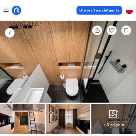
Utwórz SearchAgenta
+3 zdjęcia