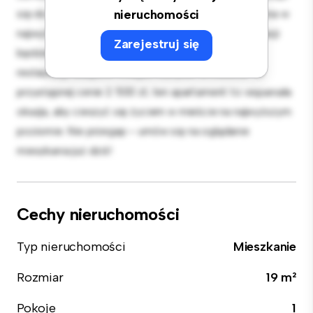
się do rozrywki, a elegancka kuchnia jest wyposażona w
nieruchomości
najwyższej jakości sprzęt. Dzięki doskonałej lokalizacji
Zarejestruj się
będziesz zaledwie kilka kroków od najlepszych
restauracji, sklepów i miejsc rozrywki w mieście. W
przystępnej cenie 2 500 zł, ten apartament to wspaniała
okazja, aby cieszyć się życiem w mieście na najwyższym
poziomie. Nie przegap – umów się na oglądanie
mieszkania już dziś!
Cechy nieruchomości
Typ nieruchomości
Mieszkanie
Rozmiar
19 m²
Pokoje
1