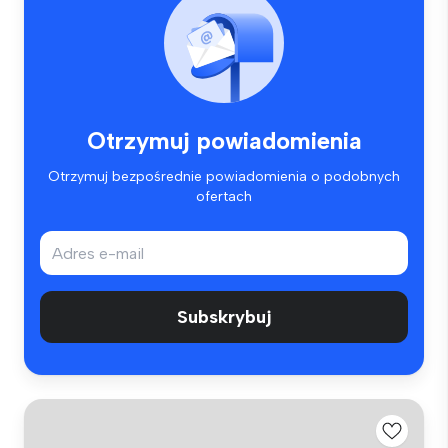
Otrzymuj powiadomienia
Otrzymuj bezpośrednie powiadomienia o podobnych
ofertach
Subskrybuj