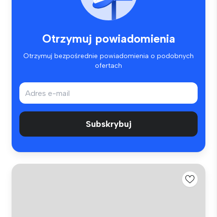
Otrzymuj powiadomienia
Otrzymuj bezpośrednie powiadomienia o podobnych
ofertach
Subskrybuj