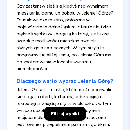
Czy zastanawiałeś się kiedyś nad wynajmem
mieszkania, domu lub pokoju w Jeleniej Górze?
To malownicze miasto, położone w
województwie dolnośląskim, oferuje nie tylko
piękne krajobrazy i bogatą historię, ale także
szerokie możliwości mieszkaniowe dla
różnych grup społecznych. W tym artykule
przyjrzymy się bliżej temu, co Jelenia Góra ma
do zaoferowania w kwestii wynajmu
nieruchomości.
Dlaczego warto wybrać Jelenią Górę?
Jelenia Góra to miasto, które może pochwalić
się bogatą ofertą kulturalną, edukacyjną i
rekreacyjną. Znajduje się tu wiele szkół, w tym
wyższe uczelnie, co czyni je atrakcyjnym
Filtruj wyniki
miejscem dla studentów. Miasto otoczone
jest również przepięknymi pasmami górskimi,