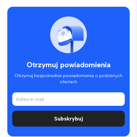
Otrzymuj powiadomienia
Otrzymuj bezpośrednie powiadomienia o podobnych
ofertach
Subskrybuj