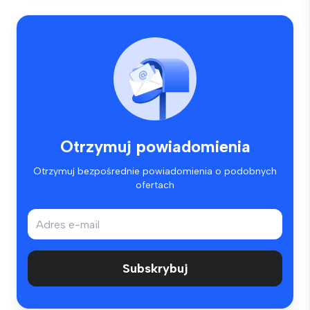
Otrzymuj powiadomienia
Otrzymuj bezpośrednie powiadomienia o podobnych
ofertach
Subskrybuj