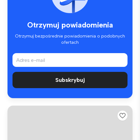
Otrzymuj powiadomienia
Otrzymuj bezpośrednie powiadomienia o podobnych
ofertach
Subskrybuj