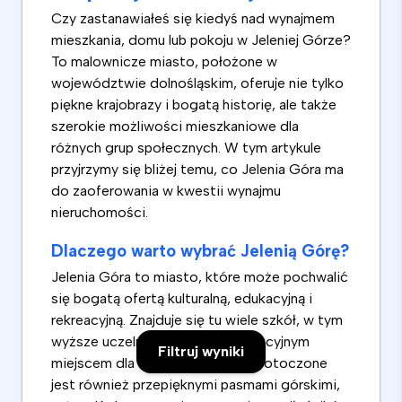
Czy zastanawiałeś się kiedyś nad wynajmem
mieszkania, domu lub pokoju w Jeleniej Górze?
To malownicze miasto, położone w
województwie dolnośląskim, oferuje nie tylko
piękne krajobrazy i bogatą historię, ale także
szerokie możliwości mieszkaniowe dla
różnych grup społecznych. W tym artykule
przyjrzymy się bliżej temu, co Jelenia Góra ma
do zaoferowania w kwestii wynajmu
nieruchomości.
Dlaczego warto wybrać Jelenią Górę?
Jelenia Góra to miasto, które może pochwalić
się bogatą ofertą kulturalną, edukacyjną i
rekreacyjną. Znajduje się tu wiele szkół, w tym
wyższe uczelnie, co czyni je atrakcyjnym
Filtruj wyniki
miejscem dla studentów. Miasto otoczone
jest również przepięknymi pasmami górskimi,