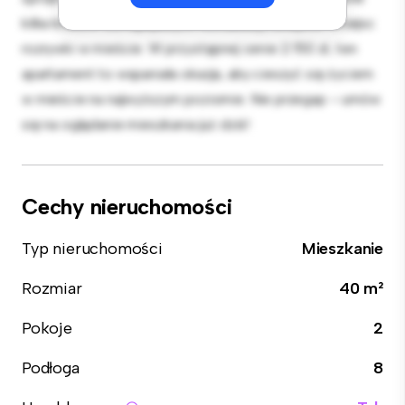
kilka kroków od najlepszych restauracji, sklepów i miejsc
rozrywki w mieście. W przystępnej cenie 2 150 zł, ten
apartament to wspaniała okazja, aby cieszyć się życiem
w mieście na najwyższym poziomie. Nie przegap – umów
się na oglądanie mieszkania już dziś!
Cechy nieruchomości
Typ nieruchomości
Mieszkanie
Rozmiar
40 m²
Pokoje
2
Podłoga
8