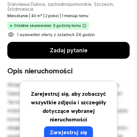
Stanisława Dubois, zachodniopomorskie, Szczecin,
Śródmieście
Mieszkanie
|
40 m²
|
2 pokoi
|
1 miesiąc temu
Ostatnie skanowanie: 3 godziny temu
1 wyświetleń oferty z ostatnich 24 godzin
Zadaj pytanie
Opis nieruchomości
Witamy w Twojej nowej miejskiej oazie w Stanisława
Dubois, zachodniopomorskie, Szczecin, Śródmieście!
Zarejestruj się, aby zobaczyć
Ten nowoczesny apartament z 2 sypialniami oferuje
wszystkie zdjęcia i szczegóły
stylową i przytulną przestrzeń do zamieszkania. Otwarta
dotyczące wybranej
koncepcja układu idealnie nadaje się do rozrywki, a
nieruchomości
elegancka kuchnia jest wyposażona w najwyższej jakości
Zarejestruj się
sprzęt. Dzięki doskonałej lokalizacji będziesz zaledwie