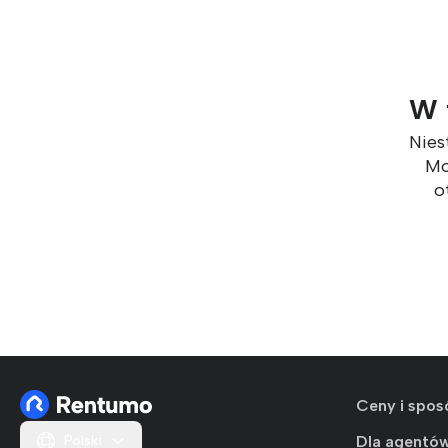
W t
Nies
Mo
o
Ceny i spos
Polski
Dla agentó