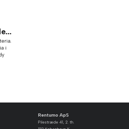
e...
eria.
a i
dy
Rentumo ApS
Pilestræde 41, 2. th.