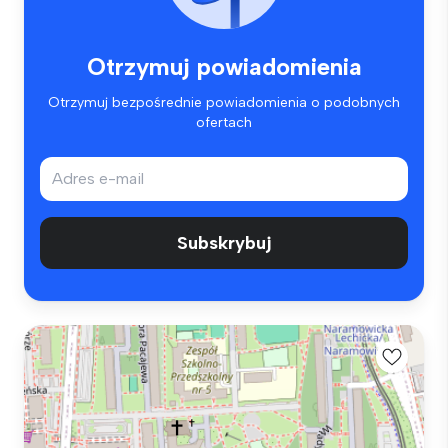
Otrzymuj powiadomienia
Otrzymuj bezpośrednie powiadomienia o podobnych
ofertach
Subskrybuj