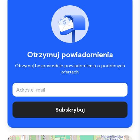
Otrzymuj powiadomienia
Otrzymuj bezpośrednie powiadomienia o podobnych
ofertach
Subskrybuj