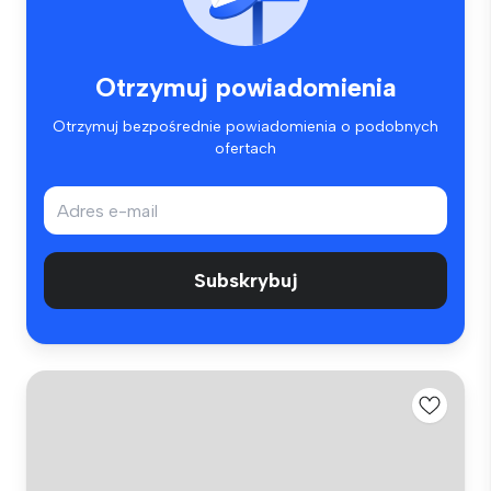
Otrzymuj powiadomienia
Otrzymuj bezpośrednie powiadomienia o podobnych
ofertach
Subskrybuj