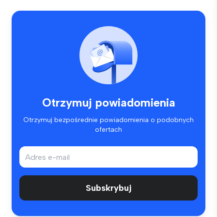
Otrzymuj powiadomienia
Otrzymuj bezpośrednie powiadomienia o podobnych
ofertach
Subskrybuj