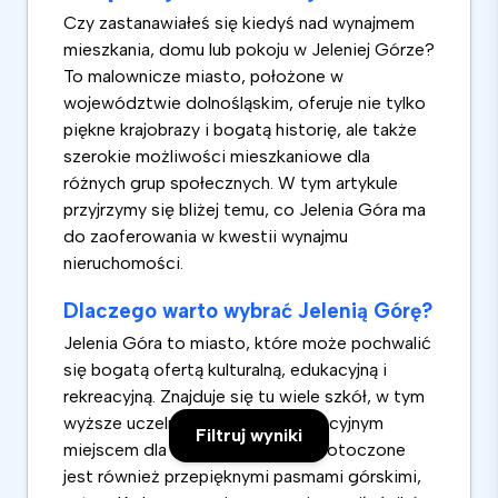
Czy zastanawiałeś się kiedyś nad wynajmem
mieszkania, domu lub pokoju w Jeleniej Górze?
To malownicze miasto, położone w
województwie dolnośląskim, oferuje nie tylko
piękne krajobrazy i bogatą historię, ale także
szerokie możliwości mieszkaniowe dla
różnych grup społecznych. W tym artykule
przyjrzymy się bliżej temu, co Jelenia Góra ma
do zaoferowania w kwestii wynajmu
nieruchomości.
Dlaczego warto wybrać Jelenią Górę?
Jelenia Góra to miasto, które może pochwalić
się bogatą ofertą kulturalną, edukacyjną i
rekreacyjną. Znajduje się tu wiele szkół, w tym
wyższe uczelnie, co czyni je atrakcyjnym
Filtruj wyniki
miejscem dla studentów. Miasto otoczone
jest również przepięknymi pasmami górskimi,