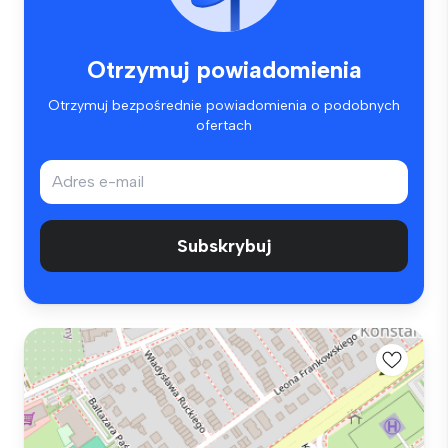
Otrzymuj powiadomienia
Otrzymuj bezpośrednie powiadomienia o podobnych
ofertach
Subskrybuj