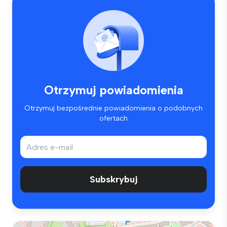
Otrzymuj powiadomienia
Otrzymuj bezpośrednie powiadomienia o podobnych
ofertach
Subskrybuj