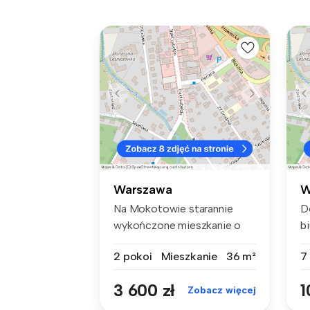
Warszawa
W
Na Mokotowie starannie
D
wykończone mieszkanie o
bi
powierzchn...
Wi
2 pokoi
Mieszkanie
36 m²
7
3 600 zł
1
Zobacz więcej