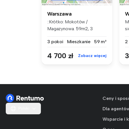
Warszawa
W
::Krótko: Mokotów /
M
Magazynowa. 59m2, 3
si
pokoje, 2 piętro,...
Dw
3 pokoi
Mieszkanie
59 m²
2
4 700 zł
3
Zobacz więcej
Ceny i spos
Polski
Dla agentó
Wsparcie i 