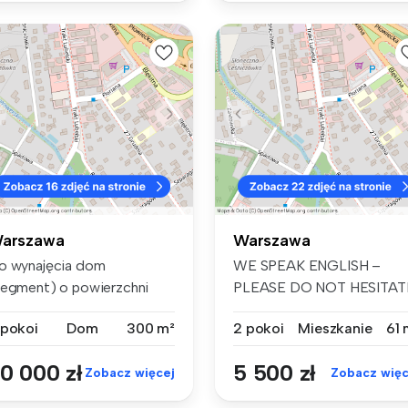
arszawa
Warszawa
o wynajęcia dom
WE SPEAK ENGLISH –
segment) o powierzchni
PLEASE DO NOT HESITAT
koło 300 m2, po...
TO CONTACT US H...
 pokoi
Dom
300 m²
2 pokoi
Mieszkanie
61 
0 000 zł
5 500 zł
Zobacz więcej
Zobacz więc