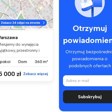
Otrzymuj
arszawa
powiadomien
ferujemy do wynajęcia
yjątkowy, przestronny i
Otrzymuj bezpośredni
nkcjona...
powiadomienia o
 pokoi
Dom
360 m²
podobnych ofertach
5 000 zł
Zobacz więcej
Subskrybuj