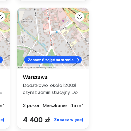
Warszawa
Dodatkowo około 1200zł
E
czynsz administracyjny. Do
wynaję...
m²
2 pokoi
Mieszkanie
45 m²
4 400 zł
ej
Zobacz więcej