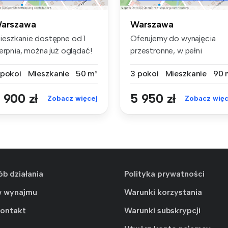
arszawa
Warszawa
ieszkanie dostępne od 1
Oferujemy do wynajęcia
erpnia, można już oglądać!
przestronne, w pełni
u...
umeblowane mi...
 pokoi
Mieszkanie
50 m²
3 pokoi
Mieszkanie
90 
 900 zł
5 950 zł
Zobacz więcej
Zobacz więc
ób działania
Polityka prywatności
w wynajmu
Warunki korzystania
kontakt
Warunki subskrypcji