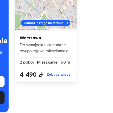
Warszawa
ia
Do wynajęcia funkcjonalne,
dwupokojowe mieszkanie o
e
powie...
2 pokoi
Mieszkanie
50 m²
4 490 zł
Zobacz więcej