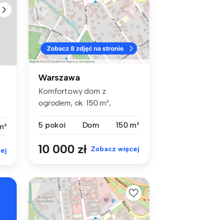
Warszawa
Komfortowy dom z
ogrodem, ok. 150 m²,
Mokotów Wyględów – ...
5 pokoi
Dom
150 m²
m²
10 000 zł
Zobacz więcej
ej