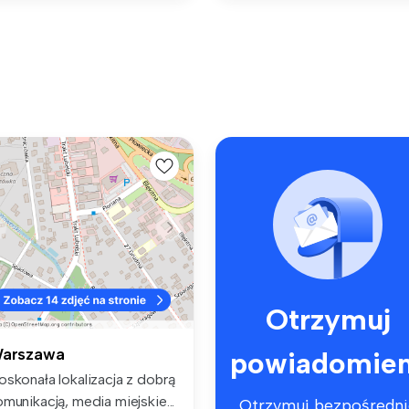
Otrzymuj
arszawa
powiadomien
oskonała lokalizacja z dobrą
munikacją, media miejskie...
Otrzymuj bezpośredni