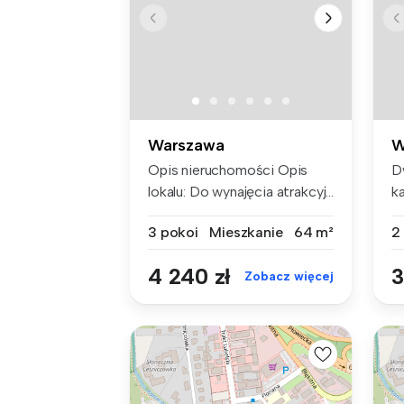
Warszawa
W
Opis nieruchomości Opis
D
lokalu: Do wynajęcia atrakcyj...
k
ro
3 pokoi
Mieszkanie
64 m²
2
4 240 zł
3
Zobacz więcej