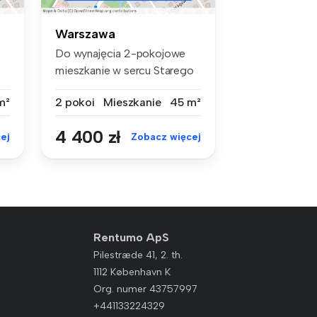
Warszawa
Do wynajęcia 2-pokojowe
mieszkanie w sercu Starego
Mokoto...
m²
2 pokoi
Mieszkanie
45 m²
4 400 zł
ej
Zobacz więcej
Rentumo ApS
Pilestræde 41, 2. th.
1112 København K
Org. numer 43757997
+441133224329