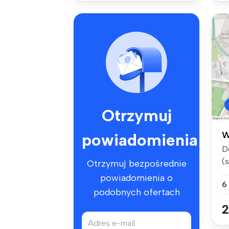
Otrzymuj
W
powiadomienia
D
(
Otrzymuj bezpośrednie
o
powiadomienia o
6
podobnych ofertach
2