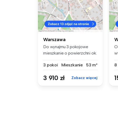
Warszawa
W
Do wynajmu 3 pokojowe
O
mieszkanie o powierzchni ok.
w
53 m2...
fu
3 pokoi
Mieszkanie
53 m²
8
3 910 zł
1
Zobacz więcej