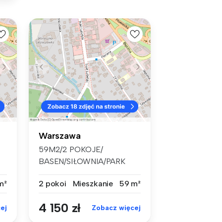
Warszawa
59M2/2 POKOJE/
BASEN/SIŁOWNIA/PARK
KRÓLIKARNIA/ UL. WIELI...
m²
2 pokoi
Mieszkanie
59 m²
4 150 zł
ej
Zobacz więcej