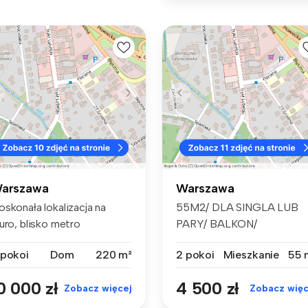
arszawa
Warszawa
oskonała lokalizacja na
55M2/ DLA SINGLA LUB
uro, blisko metro
PARY/ BALKON/
lanowska, ...
INWESTYCJA NORDIC
 pokoi
Dom
220 m²
2 pokoi
Mieszkanie
55 
MOKO...
0 000 zł
4 500 zł
Zobacz więcej
Zobacz więc